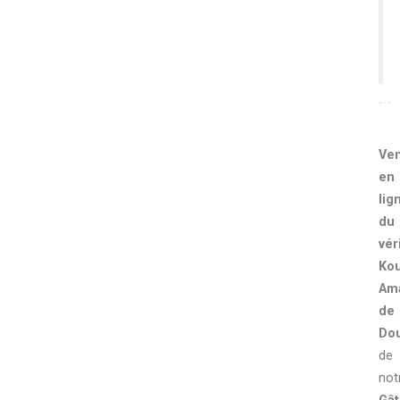
Ve
en
lig
du
vér
Ko
Am
de
Do
de
not