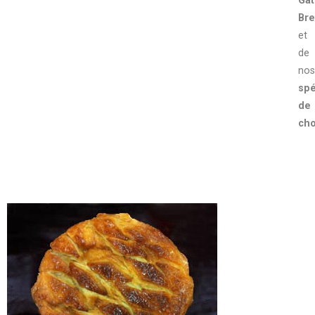
Gâ
Bre
et
de
nos
spé
de
cho