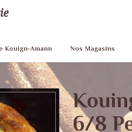
ie
e Kouign-Amann
Nos Magasins
Kouin
6/8 P