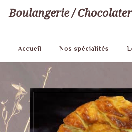
Skip
Boulangerie / Chocolater
to
content
Accueil
Nos spécialités
L